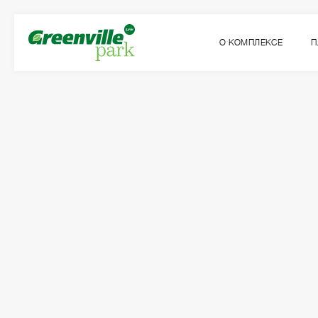
О КОМПЛЕКСЕ
П
Квартира
Комнат
№109
1
Общая площадь:
Жилая площадь:
2
2
44.92
м
15.52
м