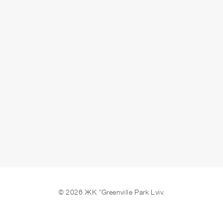
СДАЧА
сдано
ОСТАВИТЬ ЗАЯВКУ
© 2026 ЖК “Greenville Park Lviv.
Мы в соцсетях