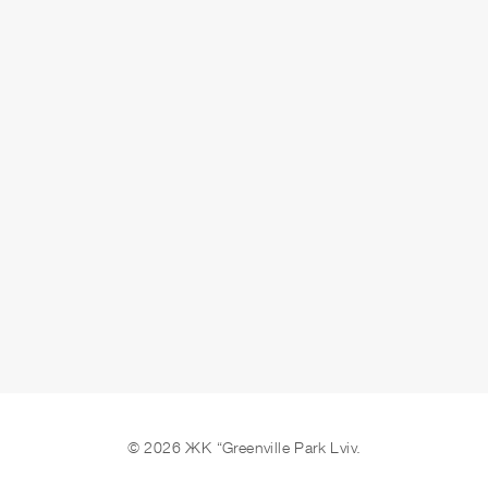
СДАЧА
сдано
ОСТАВИТЬ ЗАЯВКУ
© 2026 ЖК “Greenville Park Lviv.