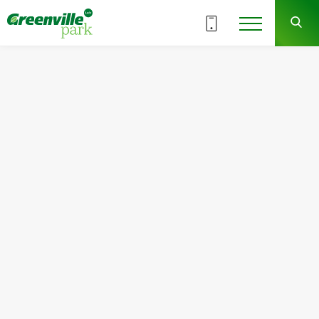
ВСЕ СЕКЦИИ
4
9
СЕКЦИЯ
ЭТАЖ
Квартира
Комнат
№118
2
Общая площадь:
Жилая площадь:
69.89
м
2
32.58
м
2