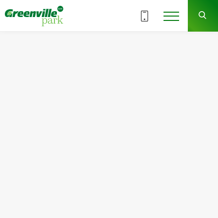
ВСЕ СЕКЦИИ
2
1
СЕКЦИЯ
ЭТАЖ
Квартира
Комнат
№12
2
Общая площадь:
Жилая площадь:
63.80
м
2
28.90
м
2