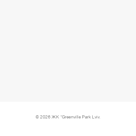
СДАЧА
сдано
ОСТАВИТЬ ЗАЯВКУ
© 2026 ЖК “Greenville Park Lviv.
Мы в соцсетях