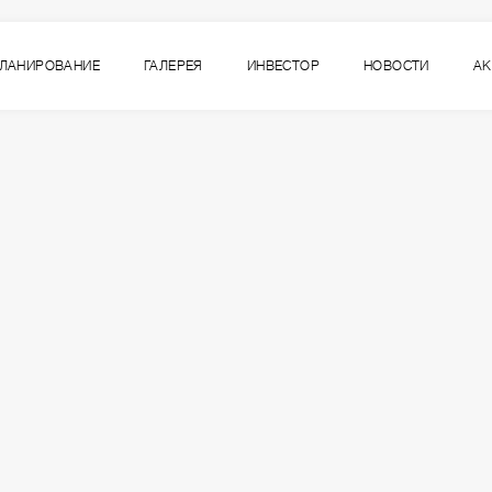
ЛАНИРОВАНИЕ
ГАЛЕРЕЯ
ИНВЕСТОР
НОВОСТИ
А
2
ВСЕ СЕКЦИИ
СЕКЦИЯ
ЭТАЖ
6
1
5