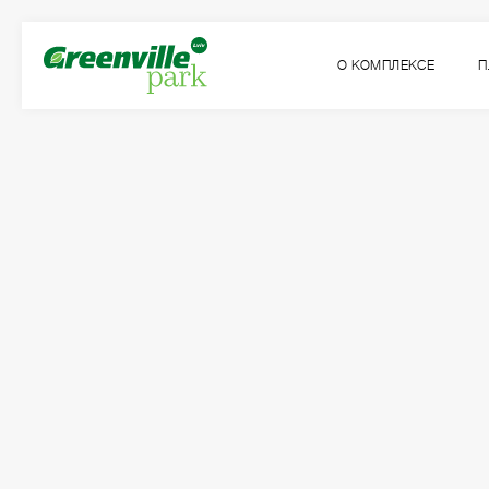
О КОМПЛЕКСЕ
П
Квартира
Комнат
№24
2
Общая площадь:
Жилая площадь:
2
2
65.27
м
29.86
м