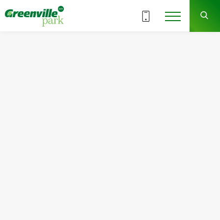
ВСЕ СЕКЦИИ
7
8
СЕКЦИЯ
ЭТАЖ
Квартира
Комнат
№120
1
Общая площадь:
Жилая площадь:
47.29
м
2
15.90
м
2