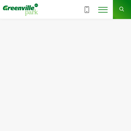
ВСЕ СЕКЦИИ
4
2
СЕКЦИЯ
ЭТАЖ
Квартира
Комнат
№15
2
Общая площадь:
Жилая площадь:
78.85
м
2
30.71
м
2