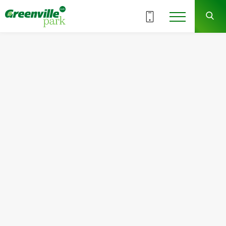
ВСЕ СЕКЦИИ
8
3
СЕКЦИЯ
ЭТАЖ
Квартира
Комнат
№16
2
Общая площадь:
Жилая площадь:
70.67
м
2
28.48
м
2