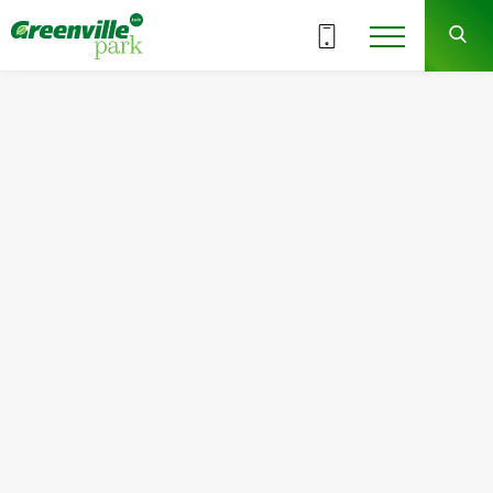
ВСЕ СЕКЦИИ
9
16
СЕКЦИЯ
ЭТАЖ
Квартира
Комнат
№166
2
Общая площадь:
Жилая площадь:
68.87
м
2
31.83
м
2