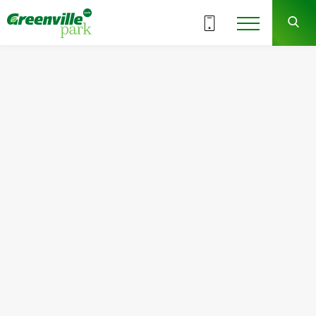
ВСЕ СЕКЦИИ
2
1
СЕКЦИЯ
ЭТАЖ
Квартира
Комнат
№2
1
Общая площадь:
Жилая площадь:
46.40
м
2
15.78
м
2