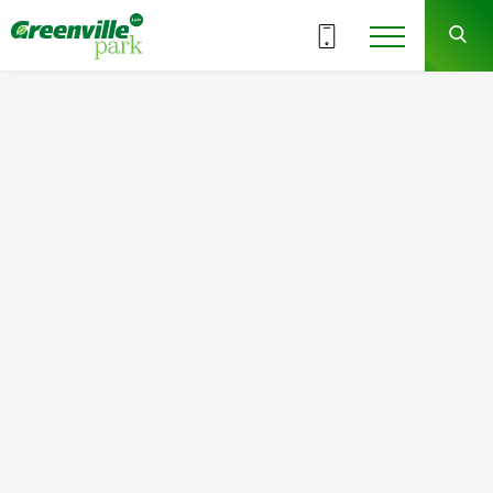
ВСЕ СЕКЦИИ
7
1
СЕКЦИЯ
ЭТАЖ
Квартира
Комнат
№2
1
Общая площадь:
Жилая площадь:
47.29
м
2
15.90
м
2