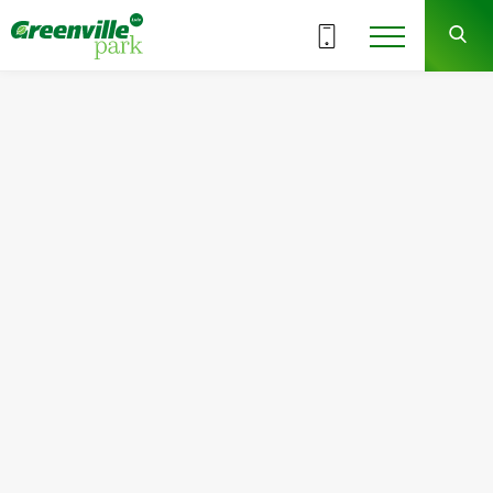
ВСЕ СЕКЦИИ
7
1
СЕКЦИЯ
ЭТАЖ
Квартира
Комнат
№2
1
Общая площадь:
Жилая площадь:
47.29
м
2
15.90
м
2