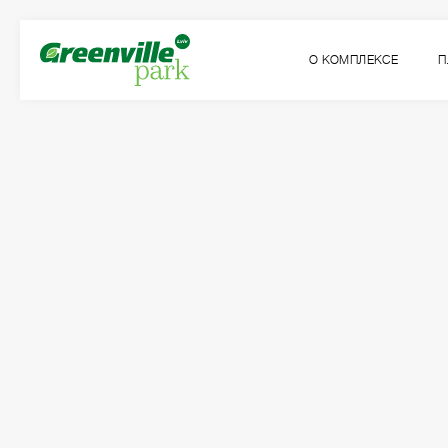
О КОМПЛЕКСЕ
П
Квартира
Комнат
№28
2
Общая площадь:
Жилая площадь:
2
2
68.25
м
31.21
м