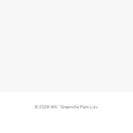
сдано
ОСТАВИТЬ ЗАЯВКУ
© 2026 ЖК “Greenville Park Lviv.
Мы в соцсетях