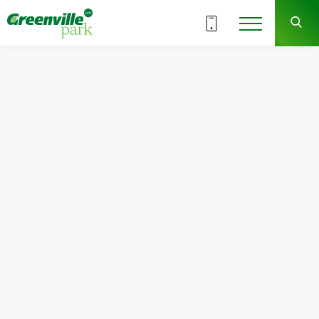
ВСЕ СЕКЦИИ
6
1
СЕКЦИЯ
ЭТАЖ
Квартира
Комнат
№3
1
Общая площадь:
Жилая площадь:
62.41
м
2
16.34
м
2