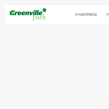
О КОМПЛЕКСЕ
П
Квартира
Комнат
№15
1
Общая площадь:
Жилая площадь:
2
2
45.97
м
15.76
м