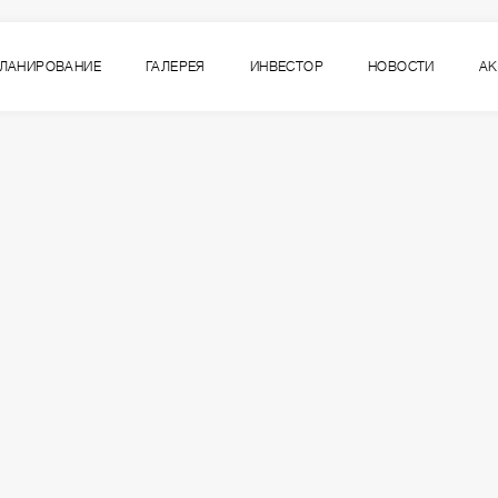
ЛАНИРОВАНИЕ
ГАЛЕРЕЯ
ИНВЕСТОР
НОВОСТИ
А
2
ВСЕ СЕКЦИИ
СЕКЦИЯ
ЭТАЖ
3
4