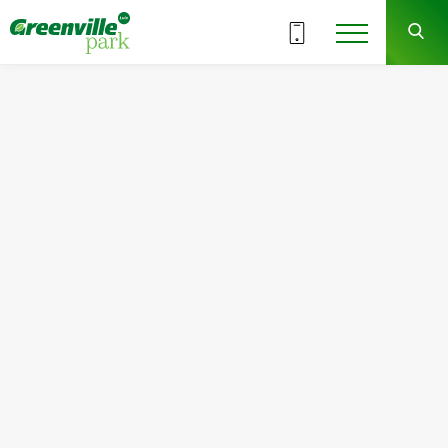
ВСЕ СЕКЦИИ
6
4
СЕКЦИЯ
ЭТАЖ
Квартира
Комнат
№37
1
Общая площадь:
Жилая площадь:
52.06
м
2
18.19
м
2