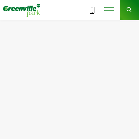
ВСЕ СЕКЦИИ
6
4
СЕКЦИЯ
ЭТАЖ
Квартира
Комнат
№40
1
Общая площадь:
Жилая площадь:
44.19
м
2
15.73
м
2