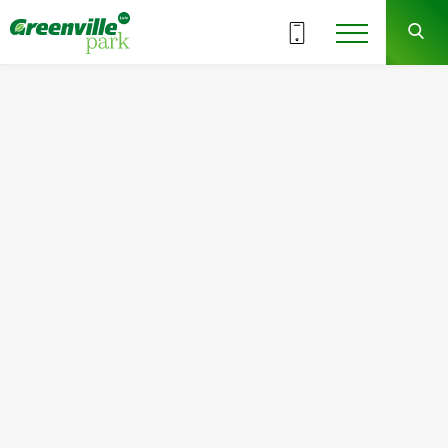
ВСЕ СЕКЦИИ
6
5
СЕКЦИЯ
ЭТАЖ
Квартира
Комнат
№46
2
Общая площадь:
Жилая площадь:
71.28
м
2
32.40
м
2