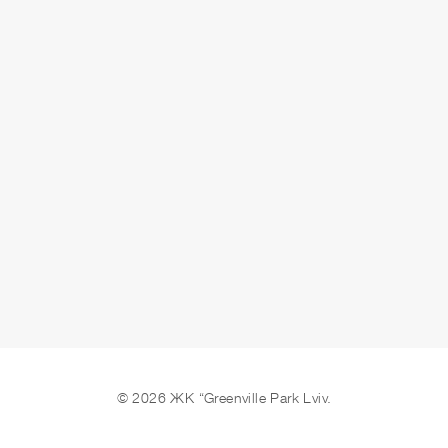
СДАЧА
сдано
ОСТАВИТЬ ЗАЯВКУ
© 2026 ЖК “Greenville Park Lviv.