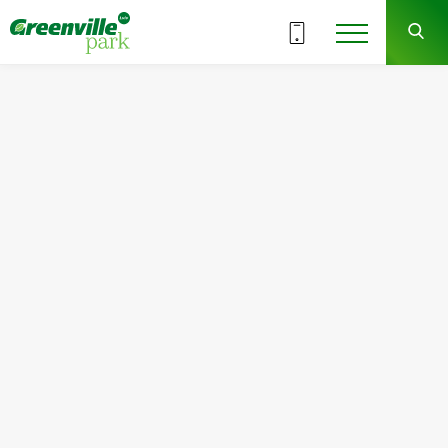
ВСЕ СЕКЦИИ
2
10
СЕКЦИЯ
ЭТАЖ
Квартира
Комнат
№121
2
Общая площадь:
Жилая площадь:
89.99
м
2
34.30
м
2