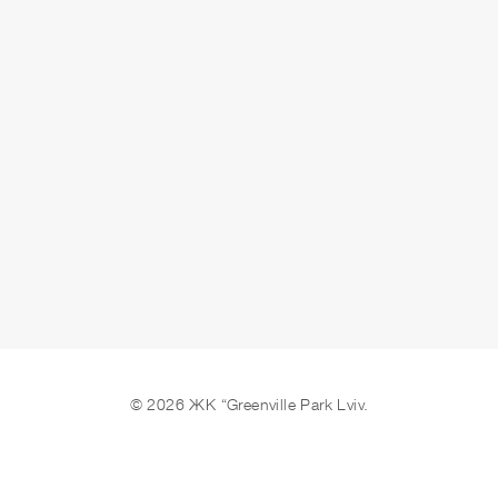
сдано
ОСТАВИТЬ ЗАЯВКУ
© 2026 ЖК “Greenville Park Lviv.
Мы в соцсетях