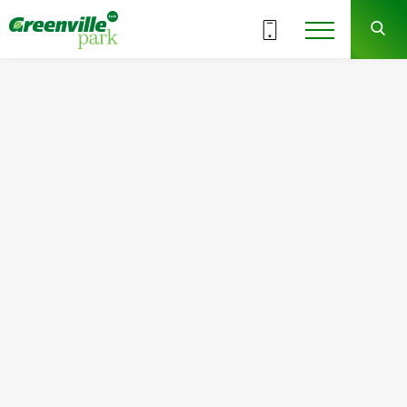
ВСЕ СЕКЦИИ
8
2
СЕКЦИЯ
ЭТАЖ
Квартира
Комнат
№5
1
Общая площадь:
Жилая площадь:
46.67
м
2
16.50
м
2