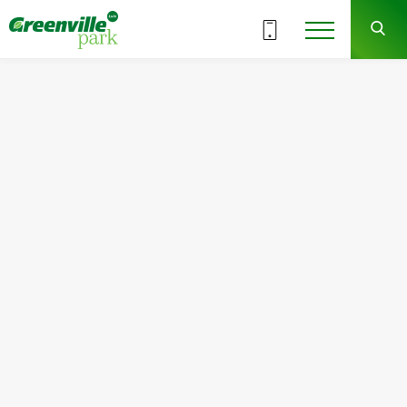
ВСЕ СЕКЦИИ
4
4
СЕКЦИЯ
ЭТАЖ
Квартира
Комнат
№50
2
Общая площадь:
Жилая площадь:
75.08
м
2
31.78
м
2