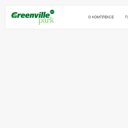
О КОМПЛЕКСЕ
П
Квартира
Комнат
№57
2
Общая площадь:
Жилая площадь:
2
2
2
78.85
м
30.75
м
1