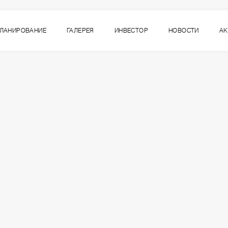
ЛАНИРОВАНИЕ
ГАЛЕРЕЯ
ИНВЕСТОР
НОВОСТИ
А
4
ВСЕ СЕКЦИИ
СЕКЦИЯ
ЭТАЖ
3