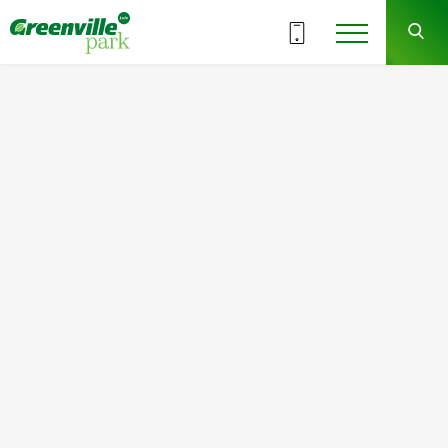
ВСЕ СЕКЦИИ
3
7
СЕКЦИЯ
ЭТАЖ
Квартира
Комнат
№71
1
Общая площадь:
Жилая площадь:
45.74
м
2
15.99
м
2