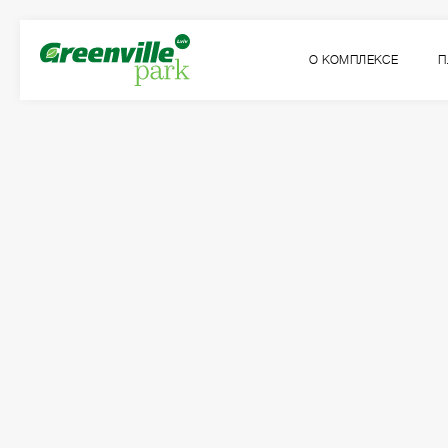
О КОМПЛЕКСЕ
П
Квартира
Комнат
№65
1
Общая площадь:
Жилая площадь:
2
2
46.79
м
14.86
м