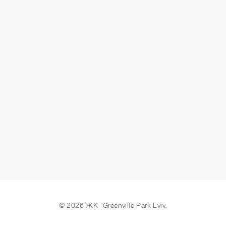
СДАЧА
сдано
ОСТАВИТЬ ЗАЯВКУ
© 2026 ЖК “Greenville Park Lviv.