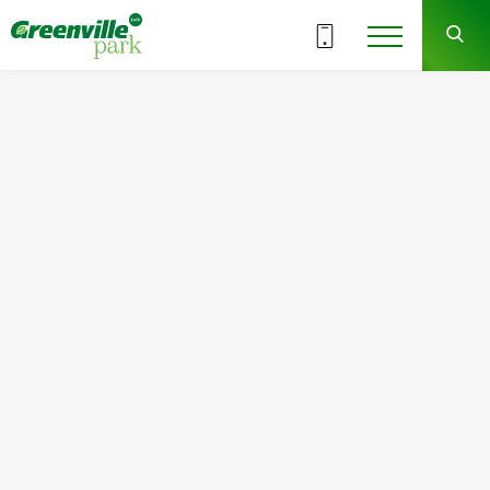
ВСЕ СЕКЦИИ
2
10
СЕКЦИЯ
ЭТАЖ
Квартира
Комнат
№123
2
Общая площадь:
Жилая площадь:
66.00
м
2
29.86
м
2