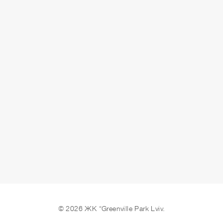
СДАЧА
сдано
ОСТАВИТЬ ЗАЯВКУ
© 2026 ЖК “Greenville Park Lviv.