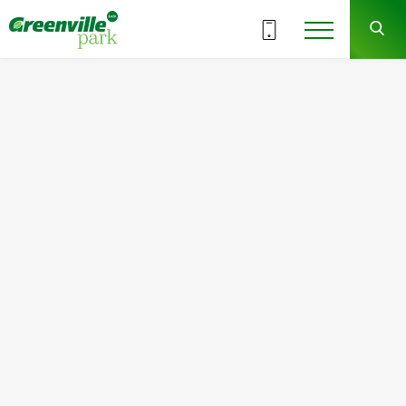
ВСЕ СЕКЦИИ
5
10
СЕКЦИЯ
ЭТАЖ
Квартира
Комнат
№123
2
Общая площадь:
Жилая площадь:
67.93
м
2
32.13
м
2