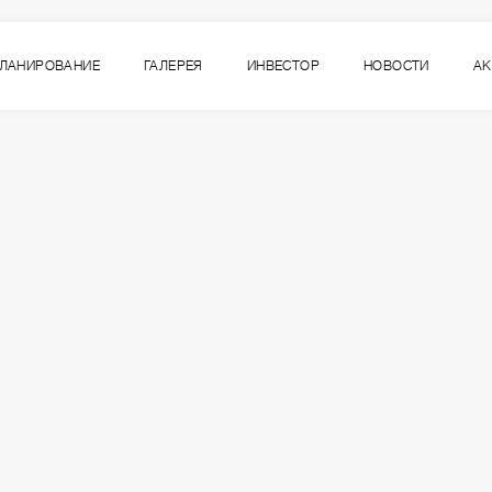
ЛАНИРОВАНИЕ
ГАЛЕРЕЯ
ИНВЕСТОР
НОВОСТИ
А
1-1
ВСЕ СЕКЦИИ
СЕКЦИЯ
ЭТАЖ
6