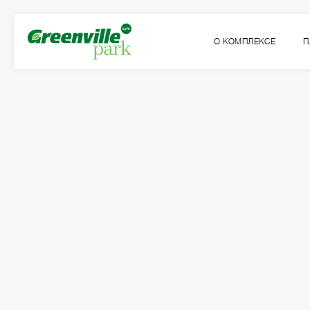
О КОМПЛЕКСЕ
П
Квартира
Комнат
№22
2
Общая площадь:
Жилая площадь:
2
2
82.45
м
43.68
м