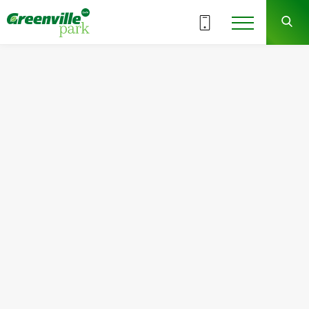
ВСЕ СЕКЦИИ
9
8
СЕКЦИЯ
ЭТАЖ
Квартира
Комнат
№73
2
Общая площадь:
Жилая площадь:
68.67
м
2
31.13
м
2