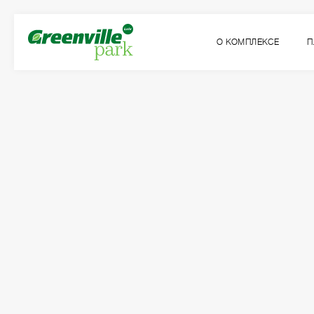
О КОМПЛЕКСЕ
П
Квартира
Комнат
№81
1
Общая площадь:
Жилая площадь:
2
2
45.09
м
15.60
м