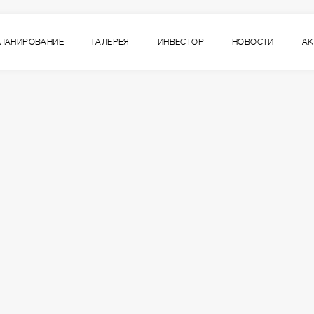
ЛАНИРОВАНИЕ
ГАЛЕРЕЯ
ИНВЕСТОР
НОВОСТИ
А
6
ВСЕ СЕКЦИИ
СЕКЦИЯ
ЭТАЖ
1
4