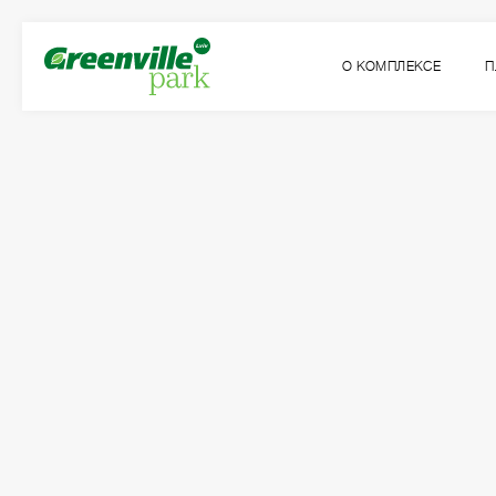
О КОМПЛЕКСЕ
П
Квартира
Комнат
№86
1
Общая площадь:
Жилая площадь:
2
2
47.13
м
16.09
м