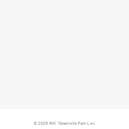
СДАЧА
сдано
ОСТАВИТЬ ЗАЯВКУ
© 2026 ЖК “Greenville Park Lviv.