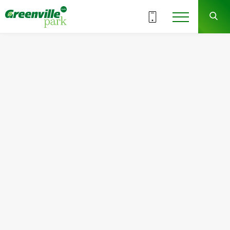
ВСЕ СЕКЦИИ
7
6
СЕКЦИЯ
ЭТАЖ
Квартира
Комнат
№87
1
Общая площадь:
Жилая площадь:
47.65
м
2
15.90
м
2