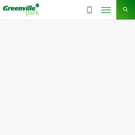
ВСЕ СЕКЦИИ
2
4
СЕКЦИЯ
ЭТАЖ
Квартира
Комнат
№49
2
Общая площадь:
Жилая площадь:
57.69
м
2
25.67
м
2