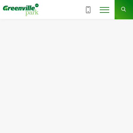
ВСЕ СЕКЦИИ
6
9
СЕКЦИЯ
ЭТАЖ
Квартира
Комнат
№90
1
Общая площадь:
Жилая площадь:
52.06
м
2
18.19
м
2