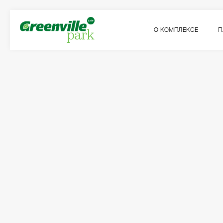
О КОМПЛЕКСЕ
П
Квартира
Комнат
№98
1
Общая площадь:
Жилая площадь:
2
2
47.26
м
16.34
м