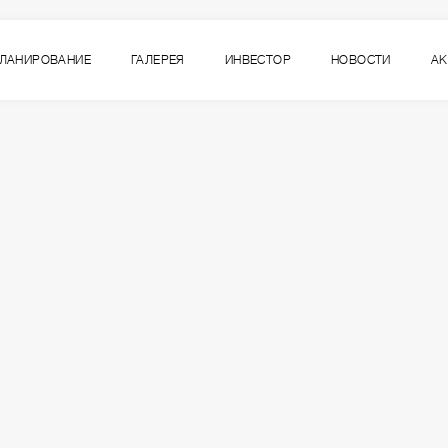
ЛАНИРОВАНИЕ
ГАЛЕРЕЯ
ИНВЕСТОР
НОВОСТИ
А
6
ВСЕ СЕКЦИИ
СЕКЦИЯ
ЭТАЖ
4