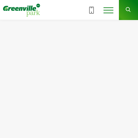
ВСЕ СЕКЦИИ
9
20
СЕКЦИЯ
ЭТАЖ
Квартира
Комнат
№201
0
Общая площадь:
Жилая площадь:
35.94
м
2
0
м
2