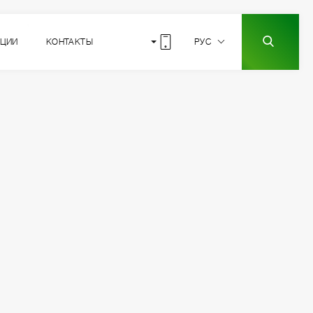
КЦИИ
КОНТАКТЫ
РУС
я 🚪