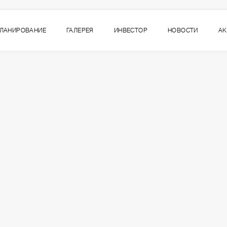
ЛАНИРОВАНИЕ
ГАЛЕРЕЯ
ИНВЕСТОР
НОВОСТИ
А
дка на кладовки до 14 ноябр
До 14.11.2025р.