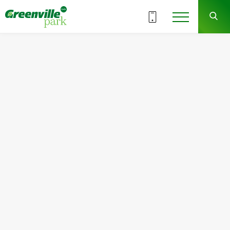
Выбрать этаж
1-2
ВСЕ СЕКЦИИ
СЕКЦИЯ
СДАЧА
сдано
Квартира
Комнат
№119
1