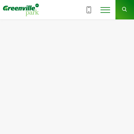
Выбрать этаж
7
ВСЕ СЕКЦИИ
СЕКЦИЯ
СДАЧА
сдано
Квартира
Комнат
№51
1