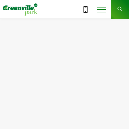
Знижка на комори до 14
листопада 🚪
До 14.11.2025р.