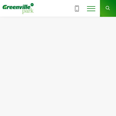
Обрати поверх
1-2
ВСІ СЕКЦІЇ
СЕКЦІЯ
ЗДАЧА
здано
Квартира
Кімнат
№87
1