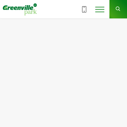
Обрати поверх
8
ВСІ СЕКЦІЇ
СЕКЦІЯ
ЗДАЧА
здано
Квартира
Кімнат
№65
1