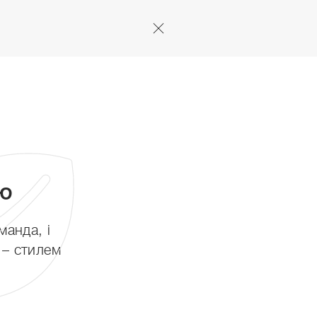
ПЛАНУВАННЯ
ГАЛЕРЕЯ
ІНВЕСТОР
НОВИНИ
АКЦІЇ
рирода має ді
ою
манда, і
 – стилем