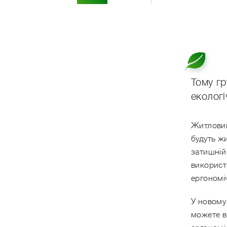
Тому гр
екологі
Житловий 
будуть ж
затишній 
використа
ергономі
У новому
можете в