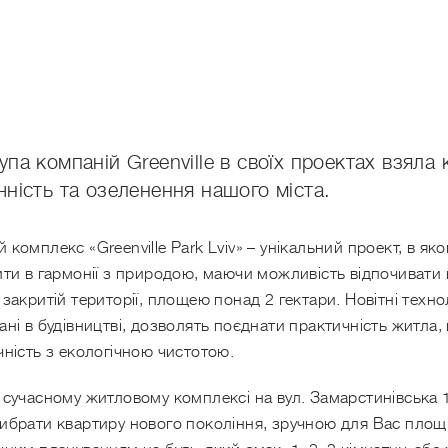
упа компаній Greenville в своїх проектах взяла 
чність та озеленення нашого міста.
комплекс «Greenville Park Lviv» – унікальний проект, в як
ити в гармонії з природою, маючи можливість відпочивати 
закритій території, площею понад 2 гектари. Новітні технол
ні в будівництві, дозволять поєднати практичність житла,
чність з екологічною чистотою.
 сучасному житловому комплексі на вул. Замарстинівська 
ибрати квартиру нового покоління, зручною для Вас площі 