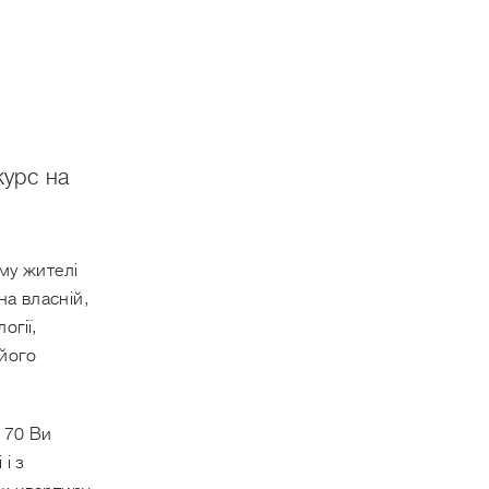
курс на
ому жителі
на власній,
огії,
 його
170 Ви
і з