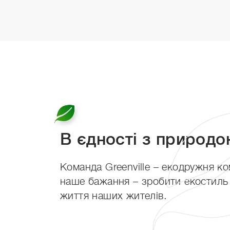
© 2026 ЖК “Greenville Park Lviv.
Ми в соцмережах
ПРО КОМПЛЕКС
П
В єдності з природ
Команда Greenville – екодружня ко
наше бажання – зробити екостиль
життя наших жителів.