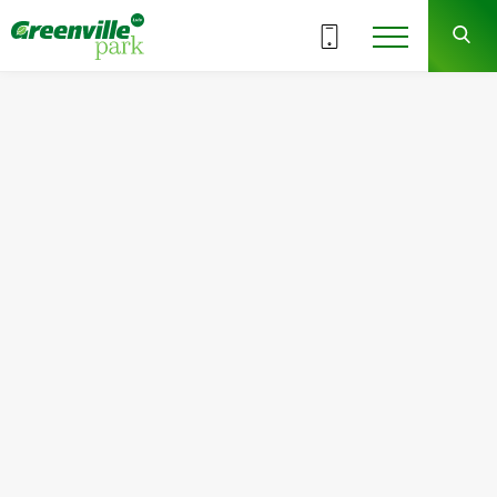
ВСІ СЕКЦІЇ
9
16
СЕКЦІЯ
ПОВЕРХ
Квартира
Кімнат
№165
2
Загальна площа:
Житлова площа:
71.89
м
2
32.17
м
2