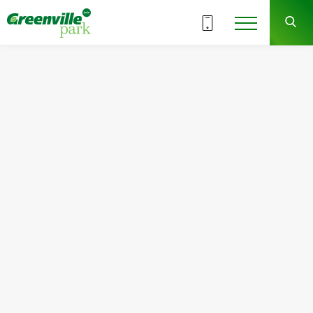
Обрати поверх
9
ВСІ СЕКЦІЇ
СЕКЦІЯ
ЗДАЧА
3 кв. 2025 р.
У Вас виникли питання?