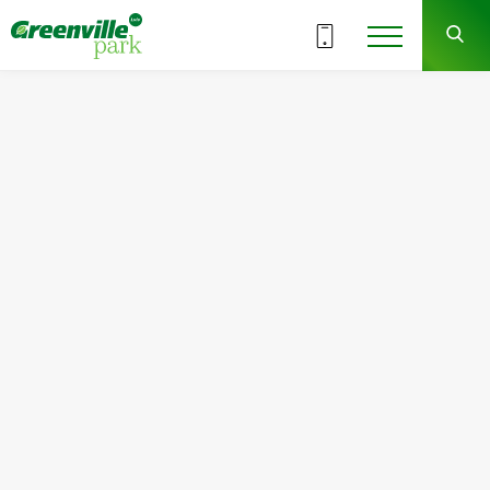
ВСІ СЕКЦІЇ
8
2
СЕКЦІЯ
ПОВЕРХ
Квартира
Кімнат
№7
1
Загальна площа:
Житлова площа:
55.21
м
2
15.94
м
2