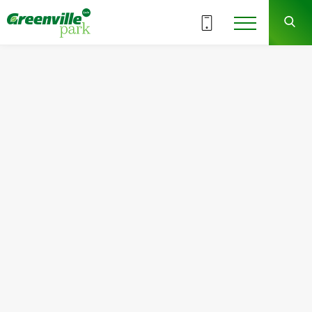
ВСЕ СЕКЦИИ
8
2
СЕКЦИЯ
ЭТАЖ
Квартира
Комнат
№7
1
Общая площадь:
Жилая площадь:
55.21
м
2
15.94
м
2