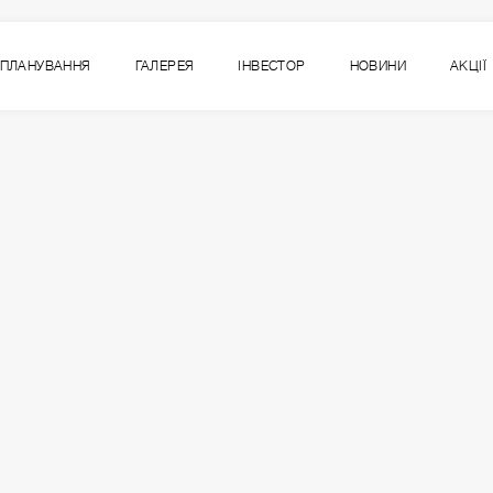
ПЛАНУВАННЯ
ГАЛЕРЕЯ
ІНВЕСТОР
НОВИНИ
АКЦІЇ
18.12/2025
ідні у відділі продажів на с