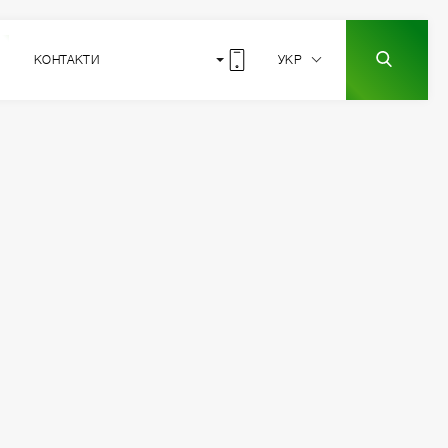
КОНТАКТИ
УКР
вята