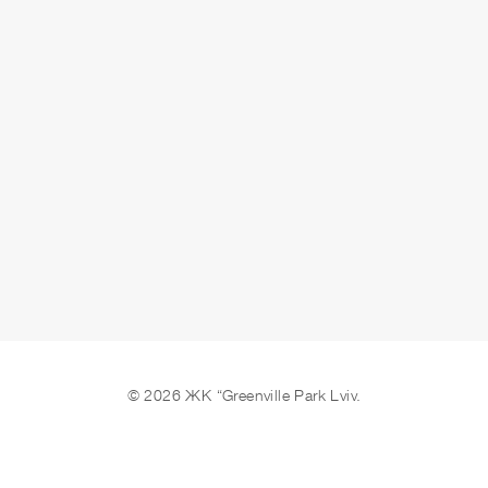
У Вас возникли вопросы?
СВЯЗАТЬСЯ
© 2026 ЖК “Greenville Park Lviv.
Мы в соцсетях