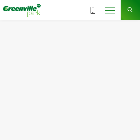
Выбрать этаж
10
ВСЕ СЕКЦИИ
СЕКЦИЯ
СДАЧА
4 кв. 2023 г.
Квартира
Комнат
№10
2