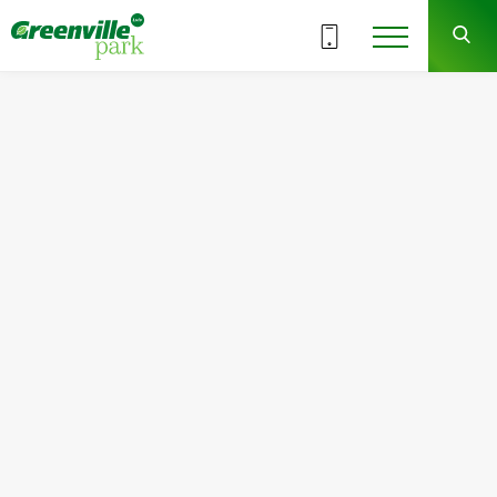
Выбрать этаж
10
ВСЕ СЕКЦИИ
СЕКЦИЯ
СДАЧА
4 кв. 2023 г.
Квартира
Комнат
№20
1