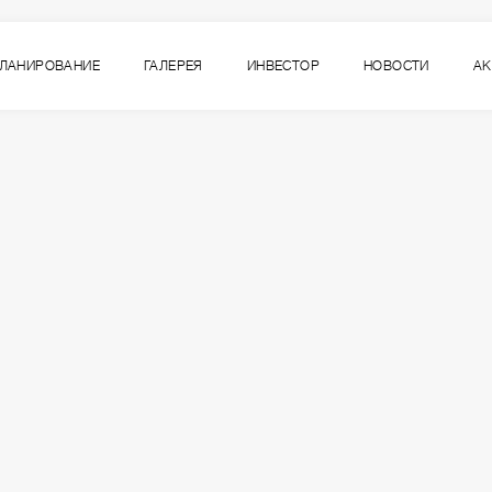
ЛАНИРОВАНИЕ
ГАЛЕРЕЯ
ИНВЕСТОР
НОВОСТИ
А
9
СДАЧА
ВСЕ СЕКЦИИ
СЕКЦИЯ
3 кв. 2025 г.
УЛ. ЗАМАРСТЫНОВСКАЯ